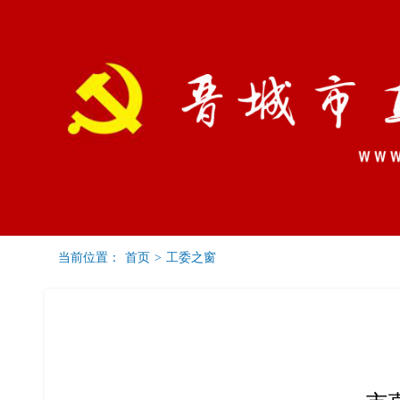
当前位置：
首页
>
工委之窗
党建要闻
通知公告
工委之窗