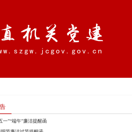
专题荟萃
机关动态
他山之石
组织在线
告
年“五一”“端午”廉洁提醒函
年清明节廉洁过节提醒函