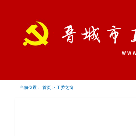
当前位置：
首页
>
工委之窗
党建要闻
通知公告
工委之窗