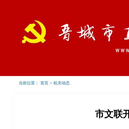
当前位置：
首页
>
机关动态
党建要闻
通知公告
工委之窗
市文联